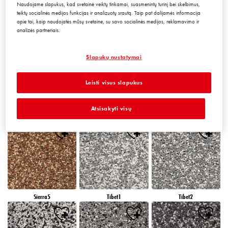
Naudojame slapukus, kad svetainė veiktų tinkamai, suasmenintų turinį bei skelbimus,
teiktų socialinės medijos funkcijas ir analizuotų srautą. Taip pat dalijamės informacija
apie tai, kaip naudojatės mūsų svetaine, su savo socialinės medijos, reklamavimo ir
analizės partneriais.
Peru5
Peru6
Sierra1
Slapukų nustatymai
Leisti visus slapukus
Atsisakyti visų
Sierra2
Sierra3
Sierra4
Sierra5
Tibet1
Tibet2