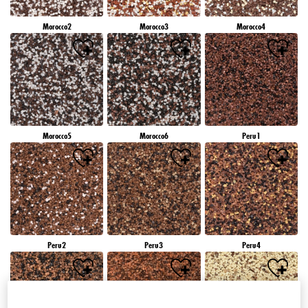
Morocco2
Morocco3
Morocco4
Morocco5
Morocco6
Peru1
Peru2
Peru3
Peru4