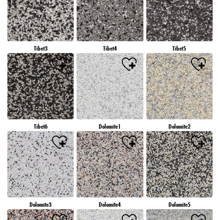
Tibet3
Tibet4
Tibet5
Tibet6
Dolomite1
Dolomite2
Dolomite3
Dolomite4
Dolomite5