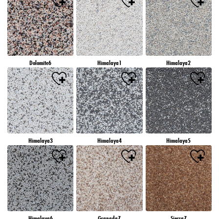
Dolomite6
Himalaya1
Himalaya2
Himalaya3
Himalaya4
Himalaya5
Himalaya6
Granada7
Sierra7