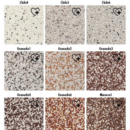
Chile4
Chile5
Chile6
Granada1
Granada2
Granada3
Granada4
Granada6
Morocco1