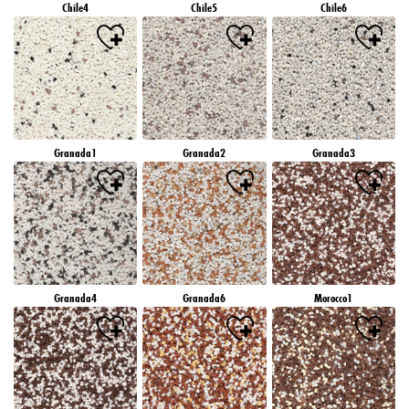
Chile4
Chile5
Chile6
Granada1
Granada2
Granada3
Granada4
Granada6
Morocco1