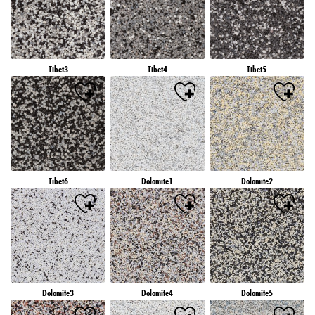
Tibet3
Tibet4
Tibet5
Tibet6
Dolomite1
Dolomite2
Dolomite3
Dolomite4
Dolomite5