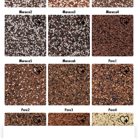
Morocco2
Morocco3
Morocco4
Morocco5
Morocco6
Peru1
Peru2
Peru3
Peru4