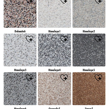
Dolomite6
Himalaya1
Himalaya2
Himalaya3
Himalaya4
Himalaya5
Himalaya6
Granada7
Sierra7