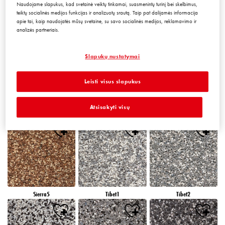
Naudojame slapukus, kad svetainė veiktų tinkamai, suasmenintų turinį bei skelbimus,
teiktų socialinės medijos funkcijas ir analizuotų srautą. Taip pat dalijamės informacija
apie tai, kaip naudojatės mūsų svetaine, su savo socialinės medijos, reklamavimo ir
analizės partneriais.
Peru5
Peru6
Sierra1
Slapukų nustatymai
Leisti visus slapukus
Atsisakyti visų
Sierra2
Sierra3
Sierra4
Sierra5
Tibet1
Tibet2