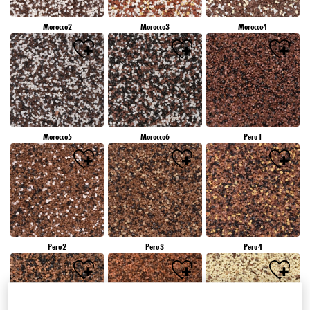
Morocco2
Morocco3
Morocco4
Morocco5
Morocco6
Peru1
Peru2
Peru3
Peru4