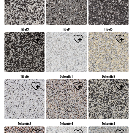
Tibet3
Tibet4
Tibet5
Tibet6
Dolomite1
Dolomite2
Dolomite3
Dolomite4
Dolomite5