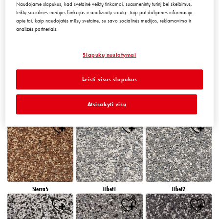
Naudojame slapukus, kad svetainė veiktų tinkamai, suasmenintų turinį bei skelbimus,
teiktų socialinės medijos funkcijas ir analizuotų srautą. Taip pat dalijamės informacija
apie tai, kaip naudojatės mūsų svetaine, su savo socialinės medijos, reklamavimo ir
analizės partneriais.
Peru5
Peru6
Sierra1
Slapukų nustatymai
Leisti visus slapukus
Atsisakyti visų
Sierra2
Sierra3
Sierra4
Sierra5
Tibet1
Tibet2