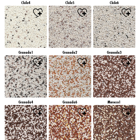
Chile4
Chile5
Chile6
Granada1
Granada2
Granada3
Granada4
Granada6
Morocco1