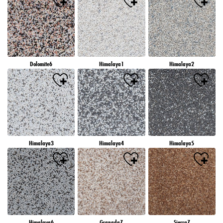
Dolomite6
Himalaya1
Himalaya2
Himalaya3
Himalaya4
Himalaya5
Himalaya6
Granada7
Sierra7