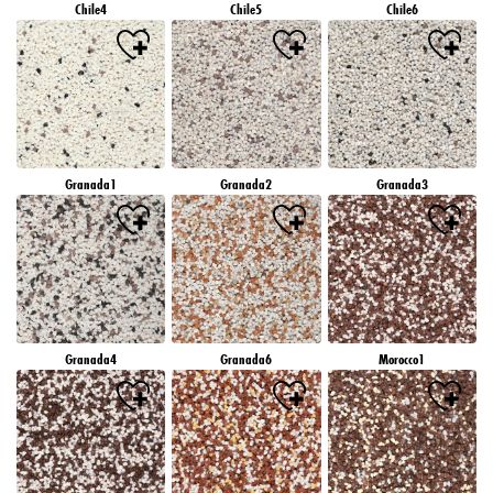
Chile4
Chile5
Chile6
Granada1
Granada2
Granada3
Granada4
Granada6
Morocco1