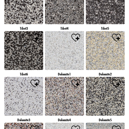
Tibet3
Tibet4
Tibet5
Tibet6
Dolomite1
Dolomite2
Dolomite3
Dolomite4
Dolomite5