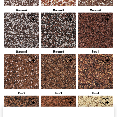
Morocco2
Morocco3
Morocco4
Morocco5
Morocco6
Peru1
Peru2
Peru3
Peru4