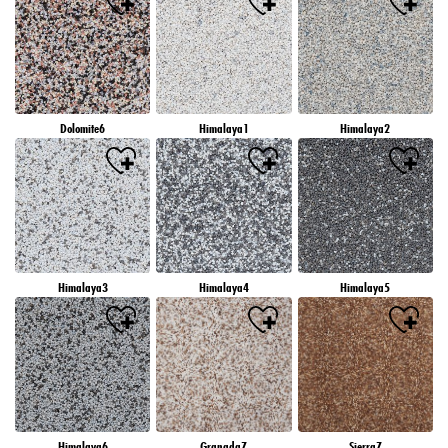
Dolomite6
Himalaya1
Himalaya2
Himalaya3
Himalaya4
Himalaya5
Himalaya6
Granada7
Sierra7