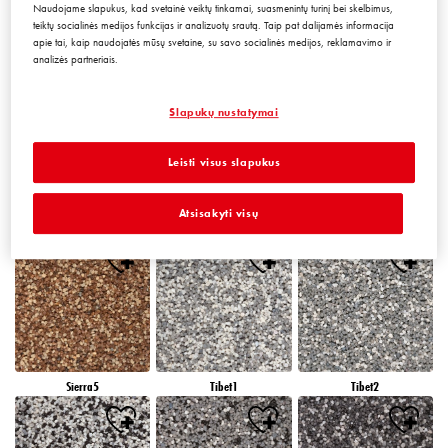
Naudojame slapukus, kad svetainė veiktų tinkamai, suasmenintų turinį bei skelbimus,
teiktų socialinės medijos funkcijas ir analizuotų srautą. Taip pat dalijamės informacija
apie tai, kaip naudojatės mūsų svetaine, su savo socialinės medijos, reklamavimo ir
analizės partneriais.
Peru5
Peru6
Sierra1
Slapukų nustatymai
Leisti visus slapukus
Atsisakyti visų
Sierra2
Sierra3
Sierra4
Sierra5
Tibet1
Tibet2