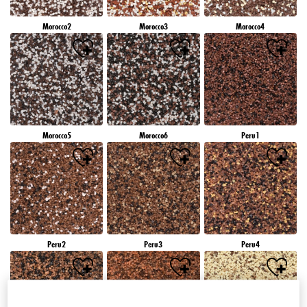
Morocco2
Morocco3
Morocco4
Morocco5
Morocco6
Peru1
Peru2
Peru3
Peru4