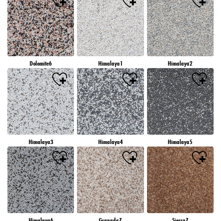
Dolomite6
Himalaya1
Himalaya2
Himalaya3
Himalaya4
Himalaya5
Himalaya6
Granada7
Sierra7