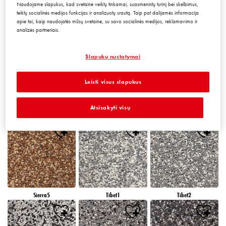
Naudojame slapukus, kad svetainė veiktų tinkamai, suasmenintų turinį bei skelbimus,
teiktų socialinės medijos funkcijas ir analizuotų srautą. Taip pat dalijamės informacija
apie tai, kaip naudojatės mūsų svetaine, su savo socialinės medijos, reklamavimo ir
analizės partneriais.
Peru5
Peru6
Sierra1
Slapukų nustatymai
Leisti visus slapukus
Atsisakyti visų
Sierra2
Sierra3
Sierra4
Sierra5
Tibet1
Tibet2