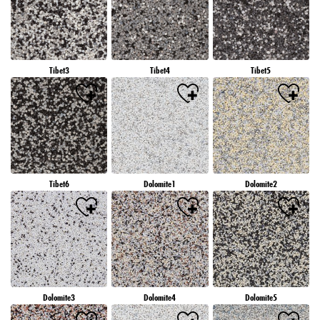
Tibet3
Tibet4
Tibet5
Tibet6
Dolomite1
Dolomite2
Dolomite3
Dolomite4
Dolomite5