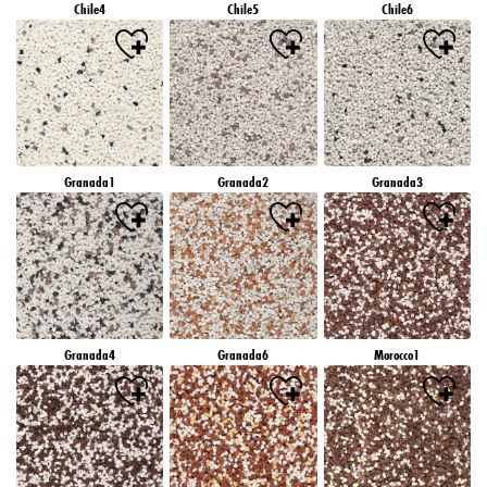
Chile4
Chile5
Chile6
Granada1
Granada2
Granada3
Granada4
Granada6
Morocco1