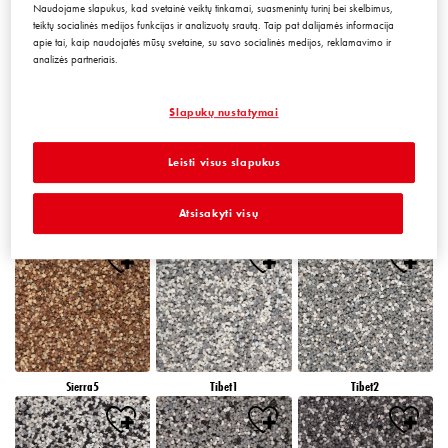
Naudojame slapukus, kad svetainė veiktų tinkamai, suasmenintų turinį bei skelbimus,
teiktų socialinės medijos funkcijas ir analizuotų srautą. Taip pat dalijamės informacija
apie tai, kaip naudojatės mūsų svetaine, su savo socialinės medijos, reklamavimo ir
analizės partneriais.
Peru5
Peru6
Sierra1
Slapukų nustatymai
Leisti visus slapukus
Atsisakyti visų
Sierra2
Sierra3
Sierra4
Sierra5
Tibet1
Tibet2