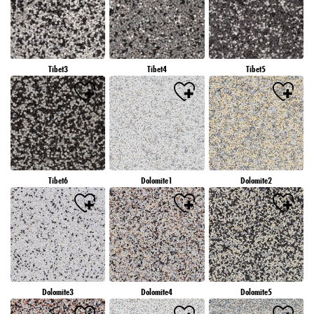
Tibet3
Tibet4
Tibet5
Tibet6
Dolomite1
Dolomite2
Dolomite3
Dolomite4
Dolomite5