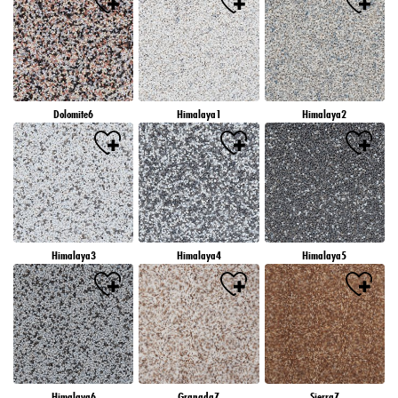
Dolomite6
Himalaya1
Himalaya2
Himalaya3
Himalaya4
Himalaya5
Himalaya6
Granada7
Sierra7