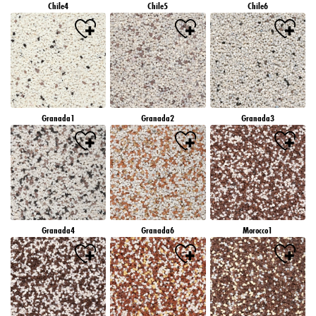
Chile4
Chile5
Chile6
Granada1
Granada2
Granada3
Granada4
Granada6
Morocco1