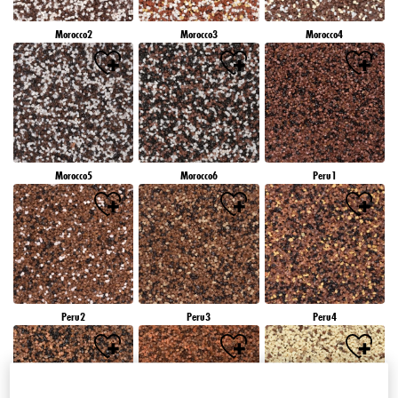
Morocco2
Morocco3
Morocco4
Morocco5
Morocco6
Peru1
Peru2
Peru3
Peru4